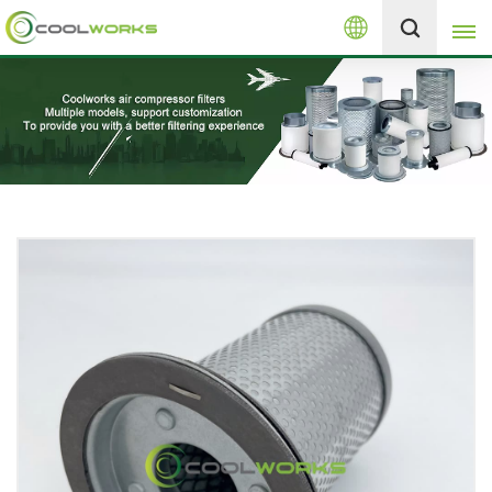
Русский
+8613525046291
English
español
العربية
русский
Melayu