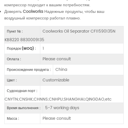
компрессор подходит к вашим потребностям.
Доверять
Coolworks
Надежные продукты, чтобы ваш
воздушный компрессор работал плавно.
Coolworks Oil Separator CF11590135N
Пункт № :
KB8220 8830009135
1
Порядок (MOQ) :
Please consult
Оплата :
China
Происхождение продукта :
Customizable
Цвет :
Судоходная порт :
CNYTN;CNSHK;CHNNS;CNHPU;SHANGHAI;QINGDAO,etc
5-7 working days
Время выполнения :
Please consult
Масса :