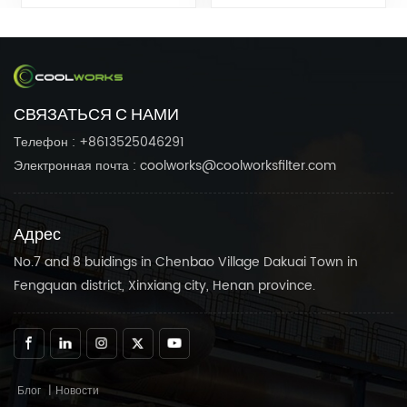
Используется для
25300065-533 25300065-
DB2012 17203391 21203391
компрессора
033.CoolWorks Фильтры
KV210-019.CoolWorks
может настроить Воздушный
Фильтры может настроить
компрессор подходит к
Воздушный компрессор
вашим
подходит к вашим
СВЯЗАТЬСЯ С НАМИ
потребностям.Доверять
потребностям.Доверять
Coolworks Надежные
Coolworks Надежные
Телефон : +8613525046291
продукты, чтобы ваш
продукты, чтобы ваш
Электронная почта : coolworks@coolworksfilter.com
воздушный компрессор
воздушный компрессор
работал плавно.
работал плавно.
Адрес
No.7 and 8 buidings in Chenbao Village Dakuai Town in
Fengquan district, Xinxiang city, Henan province.
Блог
|
Новости