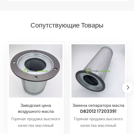
Сопутствующие Товары
Заводская цена
Замена сепаратора масла
воздушного масла
DB2012 17203391
сепаратор CF23017220-
21203391 KV210-019 для
Горячая продажа высокого
Горячая продажа высокого
4 25300065-533
винтового компрессора
качества масляный
качества масляный
25300065-033
Оптовая
сепаратор CF23017220-4
сепаратор CF20017435T