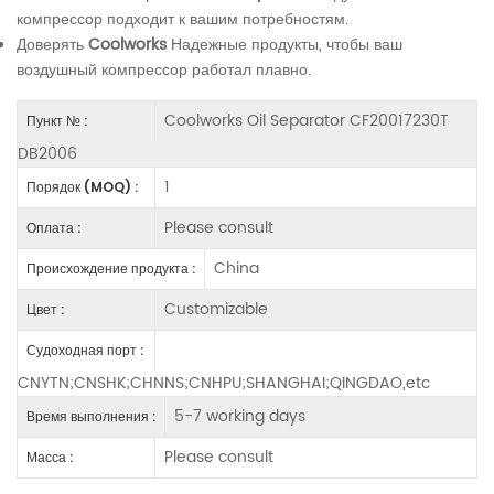
компрессор подходит к вашим потребностям.
Доверять
Coolworks
Надежные продукты, чтобы ваш
воздушный компрессор работал плавно.
Coolworks Oil Separator CF20017230T
Пункт № :
DB2006
1
Порядок (MOQ) :
Please consult
Оплата :
China
Происхождение продукта :
Customizable
Цвет :
Судоходная порт :
CNYTN;CNSHK;CHNNS;CNHPU;SHANGHAI;QINGDAO,etc
5-7 working days
Время выполнения :
Please consult
Масса :