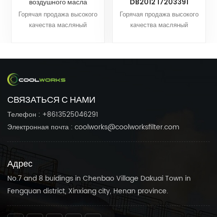
воздушного масла
DB2012 17203391
сепаратор CF23017220-
21203391 KV210-019 для
Горячая продажа высокого
Горячая продажа высокого
4 25300065-533
винтового компрессора
качества масляный
качества масляный
25300065-033
Оптовая
сепаратор CF23017220-4
сепаратор CF20017435T
Используется для
25300065-533 25300065-
DB2012 17203391 21203391
компрессора
033.CoolWorks Фильтры
KV210-019.CoolWorks
может настроить Воздушный
Фильтры может настроить
компрессор подходит к
Воздушный компрессор
вашим
подходит к вашим
СВЯЗАТЬСЯ С НАМИ
потребностям.Доверять
потребностям.Доверять
Coolworks Надежные
Coolworks Надежные
Телефон : +8613525046291
продукты, чтобы ваш
продукты, чтобы ваш
Электронная почта : coolworks@coolworksfilter.com
воздушный компрессор
воздушный компрессор
работал плавно.
работал плавно.
Адрес
No.7 and 8 buidings in Chenbao Village Dakuai Town in
Fengquan district, Xinxiang city, Henan province.