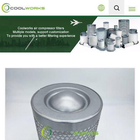
Русский
+8613525046291
English
español
العربية
русский
Melayu