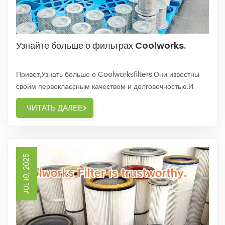
Узнайте больше о фильтрах Coolworks.
Привет,Узнать больше о Coolworksfilters.Они известны
своим первоклассным качеством и долговечностью.И
цена очень выгодная.-Независимо от того, нужна ли вам
ЧИТАТЬ ДАЛЕЕ
пробная версия или долгосрочный выкуп,Фильтры
Coolworks сослужат вам хорошую службу.Определенно
стоит рассмотреть.-Имея репутацию превосходного...
JUL 10, 2025