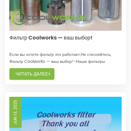
Фильтр Coolworks — ваш выбор!
Если вы хотите фильтр это работает,Не стесняйтесь,
Фильтр Coolworks — ваш выбор!-Наши фильтры
хорошее соотношение цены и качества.Вы можете
ЧИТАТЬ ДАЛЕЕ
наслаждаться более высоким качеством за меньшие
деньги.-➡️Использование Фильтр Coolworks,Не только
может улучшить работу вашего воздушного
компрессора,Это также...
JUN 13, 2025