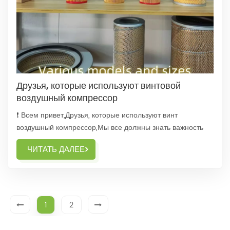
Друзья, которые используют винтовой
воздушный компрессор
❗ Всем привет,Друзья, которые используют винт
воздушный компрессор,Мы все должны знать важность
маслоотделитель, воздушный фильтр и масляный
ЧИТАТЬ ДАЛЕЕ
фильтр.-❗ Воздушный фильтр как первая контрольная
точка,Это действительно важно.Хороший воздушный
фильтр может избавить нас от многих проблем.-
❗Кулворкс Воздуш...
1
2