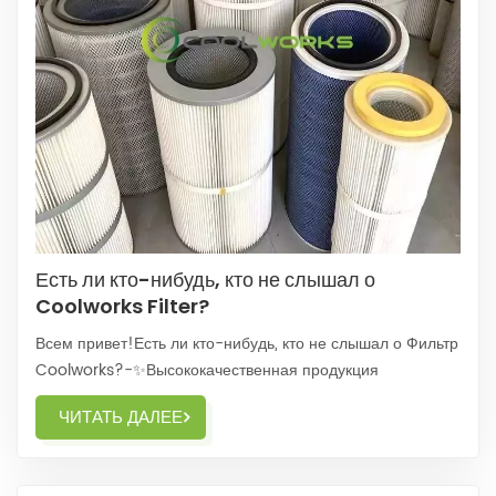
Есть ли кто-нибудь, кто не слышал о
Coolworks Filter?
Всем привет!Есть ли кто-нибудь, кто не слышал о Фильтр
Coolworks?-✨Высококачественная продукция
Coolworks в низкие цены,Кто не любит такой практичный
ЧИТАТЬ ДАЛЕЕ
фильтр?-✨С фильтром Coolworks,Вы можете получить
лучший продукт, не тратя слишком много денег.✨Когда
вы используете фильтр от Coolworks,И вы увидите,Э...