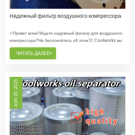
Надежный фильтр воздушного компрессора
⭐Привет всем!Ищете надежный фильтр для воздушного
компрессора?Не беспокойтесь об этом!С Coolworks вы
не ошибётесь!-⭐Наши фильтры для воздушных
ЧИТАТЬ ДАЛЕЕ
компрессоров отличаются высочайшим
качеством,Каждый этап производства тщательно
продуман,•Для обеспечения производительности и
долговечности фильтрующего эле...
AUG 20, 2025