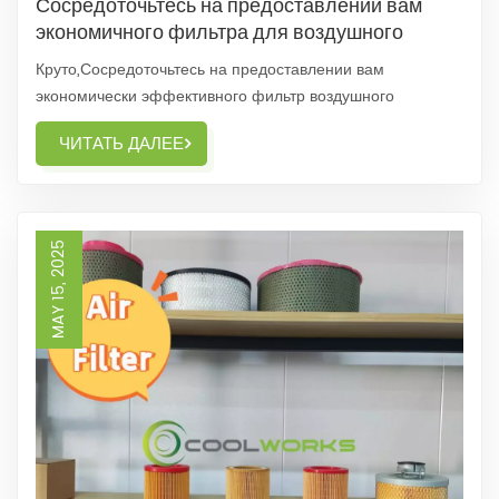
Сосредоточьтесь на предоставлении вам
экономичного фильтра для воздушного
компрессора.
Круто,Сосредоточьтесь на предоставлении вам
экономически эффективного фильтр воздушного
компрессора..В области современного промышленного
ЧИТАТЬ ДАЛЕЕ
производства, воздушные компрессоры являются
незаменимым источником энергии.Он находится в
каждом углу производственной линии, обеспечивая
электроэнергией работу...
MAY 15, 2025