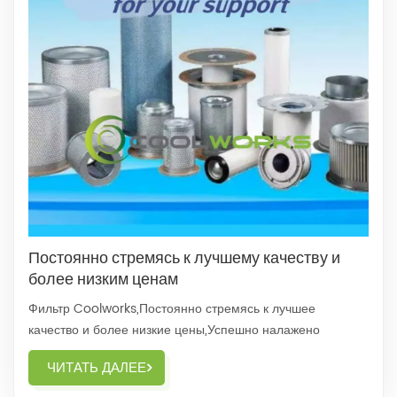
Постоянно стремясь к лучшему качеству и
более низким ценам
Фильтр Coolworks,Постоянно стремясь к лучшее
качество и более низкие цены,Успешно налажено
долгосрочное сотрудничество с большим количеством
ЧИТАТЬ ДАЛЕЕ
клиентов-партнеров.~❤️ Спасибо за доверие и поддержку
клиентов и партнеров по всему миру,Ваши обратные