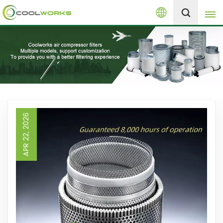
Русский
+8613525046291
English
español
العربية
APR 22, 2026
русский
Melayu