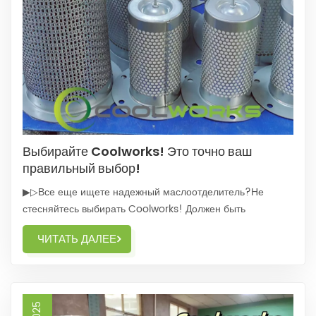
Выбирайте Coolworks! Это точно ваш
правильный выбор!
▶▷Все еще ищете надежный маслоотделитель?Не
стесняйтесь выбирать Coolworks! Должен быть
правильным выбором для вас!-▶▷Мы делаем ставку на
ЧИТАТЬ ДАЛЕЕ
высокое качество продукции и надежное
послепродажное обслуживание,Приобрели большое
количество постоянных клиентов.-▶▷Вы можете быть
уверены в наших фильтрах Cool...