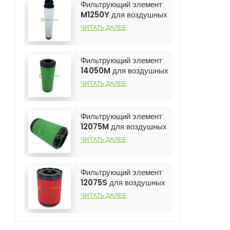
Фильтрующий элемент
фильтр для воздушных
M1250Y для воздушных
компрессоров.
компрессоров:
ЧИТАТЬ ДАЛЕЕ
популярный и
высокоэффективный
продукт.
Фильтрующий элемент
14050M для воздушных
компрессоров: хит
ЧИТАТЬ ДАЛЕЕ
продаж и
высокоэффективный
элемент.
Фильтрующий элемент
12075M для воздушных
компрессоров —
ЧИТАТЬ ДАЛЕЕ
бестселлер и
высокоэффективный
фильтр.
Фильтрующий элемент
12075S для воздушных
компрессоров: хит
ЧИТАТЬ ДАЛЕЕ
продаж и
высокоэффективный
элемент.