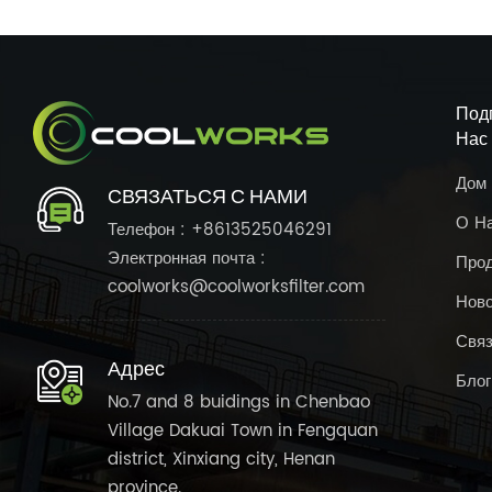
Под
Нас
Дом
СВЯЗАТЬСЯ С НАМИ
О Н
Телефон : +8613525046291
Электронная почта :
Про
coolworks@coolworksfilter.com
Нов
Связ
Адрес
Блог
No.7 and 8 buidings in Chenbao
Village Dakuai Town in Fengquan
district, Xinxiang city, Henan
province.