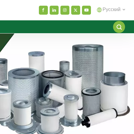
Русский
English
español
العربية
русский
Melayu