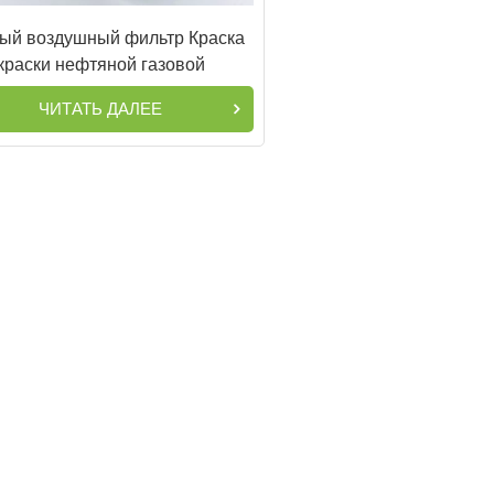
ый воздушный фильтр Краска
краски нефтяной газовой
аратор KV100-027 93618858
ЧИТАТЬ ДАЛЕЕ
B2160 SB-564 1630160717
2205406506