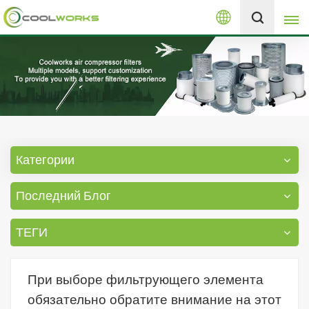
Русский
+8613525046291
English
español
العربية
Категории
русский
Последний Блог
Melayu
ТЕГИ
При выборе фильтрующего элемента
обязательно обратите внимание на этот