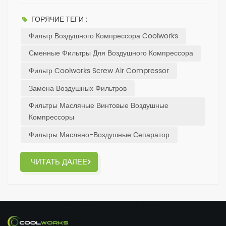
бесперебойную и эффективную работу
компрессора.Поэтому не забывайте регулярно
ГОРЯЧИЕ ТЕГИ :
проверять и менять фильтр.Чтобы ваш #компрессор
Фильтр Воздушного Компрессора Coolworks
был в идеальном состоянии!.Маслоотделитель,
масляный фильтр и воздушный фильтр для винтового
Сменные Фильтры Для Воздушного Компрессора
воздушного компрессора,Coolworks может изготовить
Фильтр Coolworks Screw Air Compressor
все типы моделей.Если у вас есть вопросы о том, какой
фильтр использовать,Пожалуйста, не стесняйтесь
Замена Воздушных Фильтров
обращаться к нам.Желаю вам счастливой жизни!
Фильтры Масляные Винтовые Воздушные
Компрессоры
Фильтры Масляно-Воздушные Сепаратор
ЧИТАТЬ ДАЛЕЕ