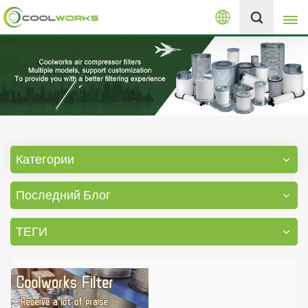
Русский
+8613525046291
English
español
العربية
Категории
русский
Последний Блог
Melayu
ТЕГИ