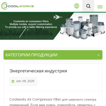
Русский
+8613525046291
English
español
العربية
КАТЕГОРИИ ПРОДУКЦИИ
русский
Энергетическая индустрия
Melayu
Jan 08, 2025
Coolworks Air Compressor Filter для широкого спектра
применений. Если вам нужно, пожалуйста, свяжитесь с