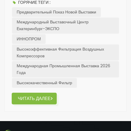
ГОРЯЧИЕ ТЕГИ :
воздушные фильтры и масляные фильтры..✨С 6 по 9
Предварительный Показ Новой Выставки
июля мы будем ждать вас в Стенд 1S15, Зал 1, в
Международном выставочном центре Екатеринбург-
Международный Выставочный Центр
EXPO.Мы сердечно приглашаем вас посетить нас для
Екатеринбург-ЭКСПО
обсуждений и обмена мнениями.✅Давайте точно
ИННОПРОМ
определим потребности в фильтрации и добьемся
взаимовыгодного сотрудничества!
Высокоэффективная Фильтрация Воздушных
Компрессоров
Международная Промышленная Выставка 2026
Года
Высококачественный Фильтр
ЧИТАТЬ ДАЛЕЕ