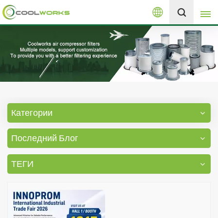
Русский
+8613525046291
English
español
العربية
Категории
русский
Последний Блог
Melayu
ТЕГИ