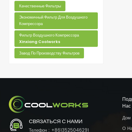
Качественные Фильтры
Экономичный Фильтр Для Воздушного
Компрессора
Фильтр Воздушного Компрессора
Xinxiang Coolworks
Завод По Производству Фильтров
Под
Нас
Дом
СВЯЗАТЬСЯ С НАМИ
О Н
Телефон : +8613525046291