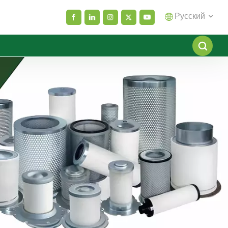
Русский
English
español
العربية
русский
Melayu