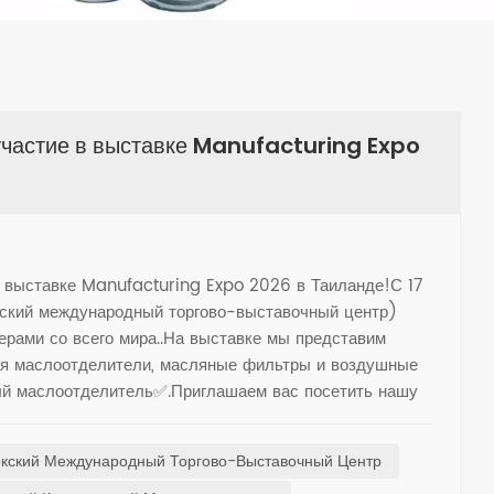
частие в выставке Manufacturing Expo
 выставке Manufacturing Expo 2026 в Таиланде!С 17
ский международный торгово-выставочный центр)
ерами со всего мира..На выставке мы представим
ая маслоотделители, масляные фильтры и воздушные
ый маслоотделитель✅.Приглашаем вас посетить нашу
 Coolworks и узнать больше о решениях в области
тва.С нетерпением жду встречи с вами в Бангкоке!
окский Международный Торгово-Выставочный Центр