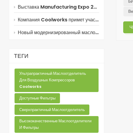
Б
Выставка Manufacturing Expo 2026 в Таиланде вот-вот начнётся!
Ве
Компания Coolworks примет участие в выставке Manufacturing Expo 2026 в Таиланде!
Ч
Новый модернизированный маслоотделитель из композитных материалов от компании Coolworks!
ТЕГИ
Ультрапрактичный Маслоотделитель
Для Воздушных Компрессоров
Coolworks
Доступные Фильтры
Сверхпрактичный Маслоотделитель
Высококачественные Маслоотделители
И Фильтры