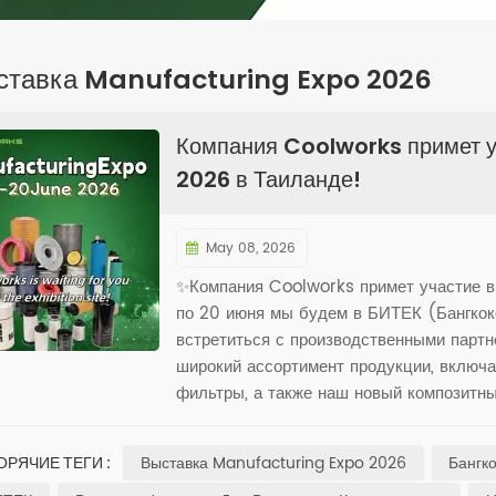
ставка Manufacturing Expo 2026
Компания Coolworks примет у
2026 в Таиланде!
May 08, 2026
✨Компания Coolworks примет участие в
по 20 июня мы будем в БИТЕК (Бангкок
встретиться с производственными партн
широкий ассортимент продукции, включ
фильтры, а также наш новый композитн
выставку, пообщаться лично с командой
фильтрации и возможностях сотрудничес
Выставка Manufacturing Expo 2026
Бангк
ОРЯЧИЕ ТЕГИ :