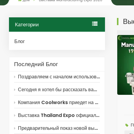
Дом
Выставка Manufacturing Expo 2026
Вы
Категории
Блог
Последний Блог
Поздравляем с началом использования средств Coolworks!
Сегодня я хотел бы рассказать вам о фильтре для воздушного компрессора Xinxiang Coolworks ~
Компания Coolworks приедет на Российскую промышленную выставку!
Выставка Thailand Expo официально открыта! Компания Coolworks ждёт вас!
Г
Предварительный показ новой выставки Coolworks — Россия!