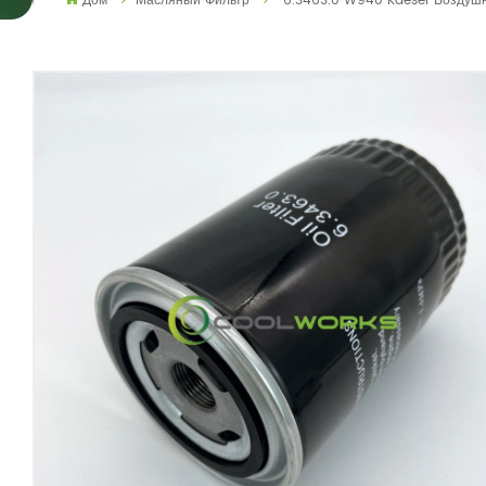
Дом
Масляный Фильтр
6.3463.0 W940 Kaeser Воздуш