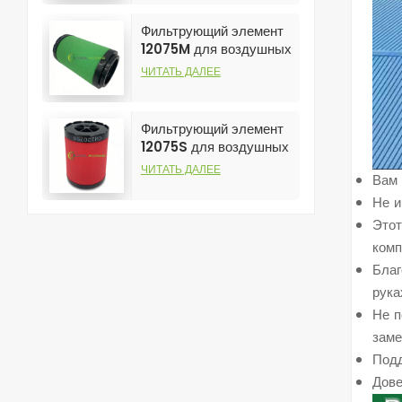
высокоэффективный
элемент.
Фильтрующий элемент
12075M для воздушных
компрессоров —
ЧИТАТЬ ДАЛЕЕ
бестселлер и
высокоэффективный
фильтр.
Фильтрующий элемент
12075S для воздушных
компрессоров: хит
ЧИТАТЬ ДАЛЕЕ
Вам
продаж и
высокоэффективный
Не 
элемент.
Этот
комп
Благ
рука
Не п
заме
Подд
Дове