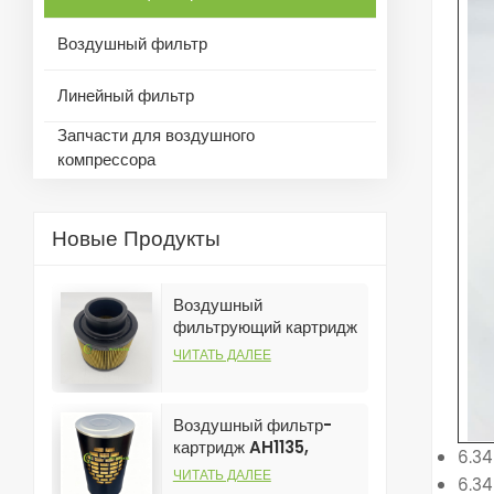
Воздушный фильтр
Линейный фильтр
Запчасти для воздушного
компрессора
Новые Продукты
Воздушный
фильтрующий картридж
C1131, настраиваемый,
ЧИТАТЬ ДАЛЕЕ
для использования в
промышленности,
предназначен для
Воздушный фильтр-
фильтрации воздушных
картридж AH1135,
6.3
компрессоров.
настраиваемый, для
ЧИТАТЬ ДАЛЕЕ
6.3
промышленного