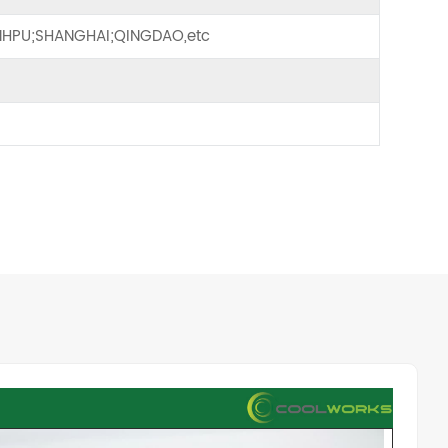
HPU;SHANGHAI;QINGDAO,etc