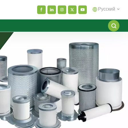
Русский
English
español
العربية
русский
Melayu