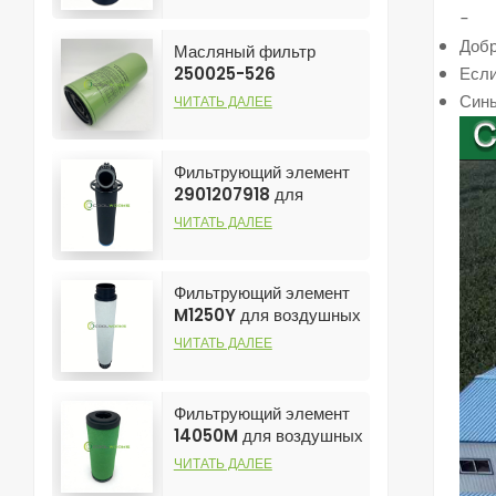
-
применения,
предназначен для
Добр
Масляный фильтр
воздушных
Есл
250025-526
компрессоров.
Высокопроизводительный,
Син
ЧИТАТЬ ДАЛЕЕ
настраиваемый для
воздушных
компрессоров
Фильтрующий элемент
2901207918 для
воздушных
ЧИТАТЬ ДАЛЕЕ
компрессоров.
Популярный и
высокоэффективный
Фильтрующий элемент
фильтр для воздушных
M1250Y для воздушных
компрессоров.
компрессоров:
ЧИТАТЬ ДАЛЕЕ
популярный и
высокоэффективный
продукт.
Фильтрующий элемент
14050M для воздушных
компрессоров: хит
ЧИТАТЬ ДАЛЕЕ
продаж и