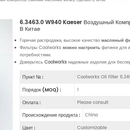
ный Компрессор Сменный Масляный Фильтр Сделано В Китае
6.3463.0 W940 Kaeser Воздушный Комп
В Китае
Горячая распродажа, высокое качество
масляный ф
Фильтры Coolworks
можно настроить
фитинги для 
потребностями.
Доверьтесь
Coolworks
надежные изделия для беспер
Coolworks Oil Filter 6.
Пункт № :
1
Порядок (MOQ) :
Please consult
Оплата :
China
Происхождение продукта :
Customizable
Цвет :