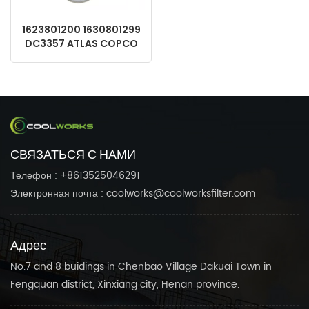
1623801200 1630801299
DC3357 ATLAS COPCO
OEM -винтовой
компрессор Запасной
сепаратор воздушного
масла.
СВЯЗАТЬСЯ С НАМИ
Телефон : +8613525046291
Электронная почта : coolworks@coolworksfilter.com
Адрес
No.7 and 8 buidings in Chenbao Village Dakuai Town in
Fengquan district, Xinxiang city, Henan province.