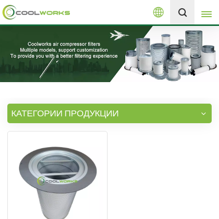
Русский
+8613525046291
English
español
العربية
КАТЕГОРИИ ПРОДУКЦИИ
русский
Melayu