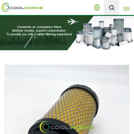
Русский
+8613525046291
English
español
العربية
русский
Melayu