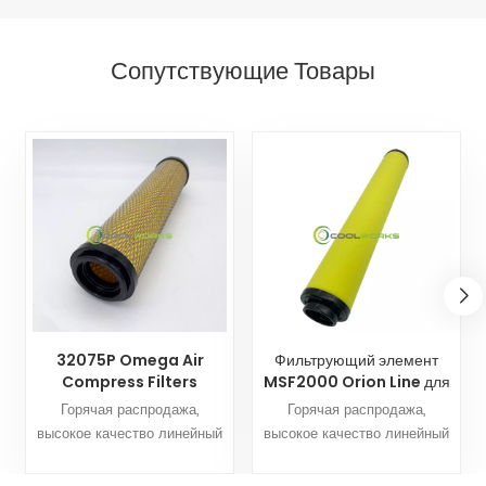
Сопутствующие Товары
32075P Omega Air
Фильтрующий элемент
Compress Filters
MSF2000 Orion Line для
сменный элемент
замены фильтров
Горячая распродажа,
Горячая распродажа,
линейного фильтра
воздушного компрессора
высокое качество линейный
высокое качество линейный
фильтр 32075PФильтры
фильтр MSF2000Фильтры
Coolworks можно настроить
Coolworks можно настроить