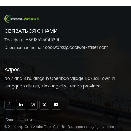
фитинги для воздушных
фитинги для воздушных
компрессоров в
компрессоров в
соответствии с вашими
соответствии с вашими
потребностями.Доверьтесь
потребностями.Доверьтесь
СВЯЗАТЬСЯ С НАМИ
Coolworks надежные
Coolworks надежные
изделия для бесперебойной
изделия для бесперебойной
Телефон : +8613525046291
работы вашего воздушного
работы вашего воздушного
Электронная почта : coolworks@coolworksfilter.com
компрессора.
компрессора.
Адрес
No.7 and 8 buidings in Chenbao Village Dakuai Town in
Fengquan district, Xinxiang city, Henan province.
Блог
|
Новости
© Xinxiang Coolworks Filter Co., Ltd. Все права защищены
Карта